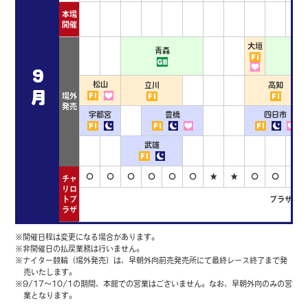
本場
開催
大垣
青森
奈
9
松山
立川
高知
月
場外
発売
宇都宮
豊橋
四日市
武雄
〇
〇
〇
〇
〇
〇
★
★
〇
〇
〇
チャ
リロ
トプ
プラザ営業
ラザ
※開催日程は変更になる場合があります。
※非開催日の払戻業務は行いません。
※ナイター競輪（場外発売）は、早朝外向前売発売所にて最終レース終了まで発
売いたします。
※9/17～10/1の期間、本館での営業はございません。なお、早朝外向のみの営
業となります。