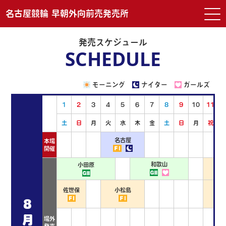
名古屋競輪 早朝外向前売発売所
発売スケジュール
SCHEDULE
モーニング
ナイター
ガールズ
1
2
3
4
5
6
7
8
9
10
11
1
土
日
月
火
水
木
金
土
日
月
祝
名古屋
本場
開催
和歌山
小田原
熊
佐世保
小松島
弥
8
月
場外