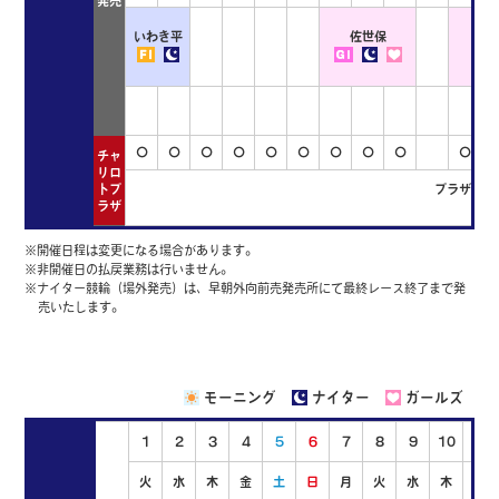
発売
いわき平
佐世保
〇
〇
〇
〇
〇
〇
〇
〇
〇
〇
チャ
リロ
トプ
プラザ営業
ラザ
※開催日程は変更になる場合があります。
※非開催日の払戻業務は行いません。
※ナイター競輪（場外発売）は、早朝外向前売発売所にて最終レース終了まで発
売いたします。
モーニング
ナイター
ガールズ
1
2
3
4
5
6
7
8
9
10
11
火
水
木
金
土
日
月
火
水
木
金